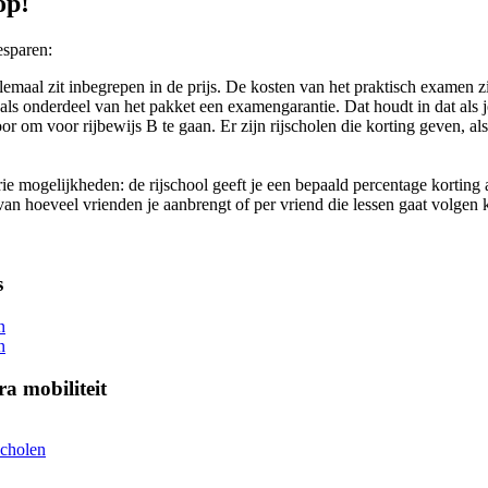
op!
esparen:
lemaal zit inbegrepen in de prijs. De kosten van het praktisch examen zij
s onderdeel van het pakket een examengarantie. Dat houdt in dat als je
or om voor rijbewijs B te gaan. Er zijn rijscholen die korting geven, a
ie mogelijkheden: de rijschool geeft je een bepaald percentage korting a
n hoeveel vrienden je aanbrengt of per vriend die lessen gaat volgen kr
s
n
n
ra mobiliteit
cholen