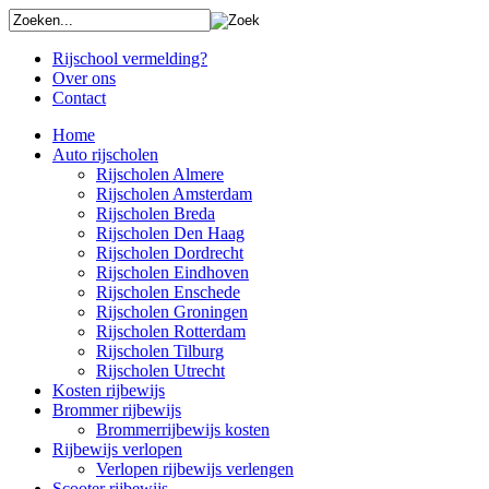
Rijschool vermelding?
Over ons
Contact
Home
Auto rijscholen
Rijscholen Almere
Rijscholen Amsterdam
Rijscholen Breda
Rijscholen Den Haag
Rijscholen Dordrecht
Rijscholen Eindhoven
Rijscholen Enschede
Rijscholen Groningen
Rijscholen Rotterdam
Rijscholen Tilburg
Rijscholen Utrecht
Kosten rijbewijs
Brommer rijbewijs
Brommerrijbewijs kosten
Rijbewijs verlopen
Verlopen rijbewijs verlengen
Scooter rijbewijs