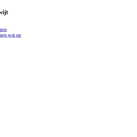
wijt
open
open wat nu