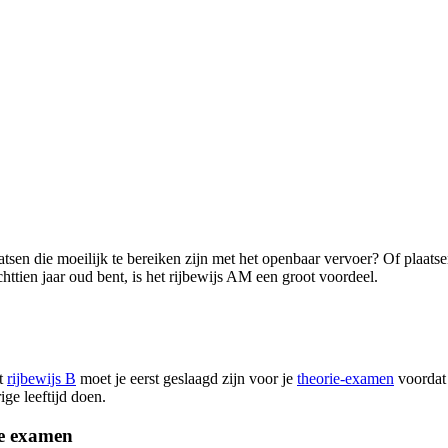
tsen die moeilijk te bereiken zijn met het openbaar vervoer? Of plaatse
ttien jaar oud bent, is het rijbewijs AM een groot voordeel.
et
rijbewijs B
moet je eerst geslaagd zijn voor je
theorie-examen
voordat 
rige leeftijd doen.
e examen