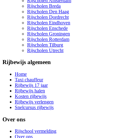
Rijscholen Amsterdam
Rijscholen Breda
Rijscholen Den Haag
Rijscholen Dordrecht
Rijscholen Eindhoven
Rijscholen Enschede
Rijscholen Groningen
Rijscholen Rotterdam
Rijscholen Tilburg
Rijscholen Utrecht
Rijbewijs algemeen
Home
Taxi chauffeur
Rijbewijs 17 jaar
Rijbewijs halen
Kosten rijbewijs
Rijbewijs verlengen
Snelcursus rijbewijs
Over ons
Rijschool vermelding
Over ons