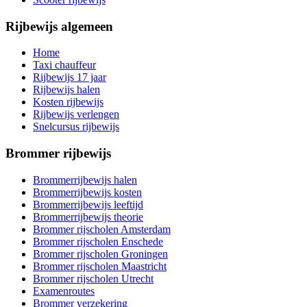
Rijbewijs algemeen
Home
Taxi chauffeur
Rijbewijs 17 jaar
Rijbewijs halen
Kosten rijbewijs
Rijbewijs verlengen
Snelcursus rijbewijs
Brommer rijbewijs
Brommerrijbewijs halen
Brommerrijbewijs kosten
Brommerrijbewijs leeftijd
Brommerrijbewijs theorie
Brommer rijscholen Amsterdam
Brommer rijscholen Enschede
Brommer rijscholen Groningen
Brommer rijscholen Maastricht
Brommer rijscholen Utrecht
Examenroutes
Brommer verzekering