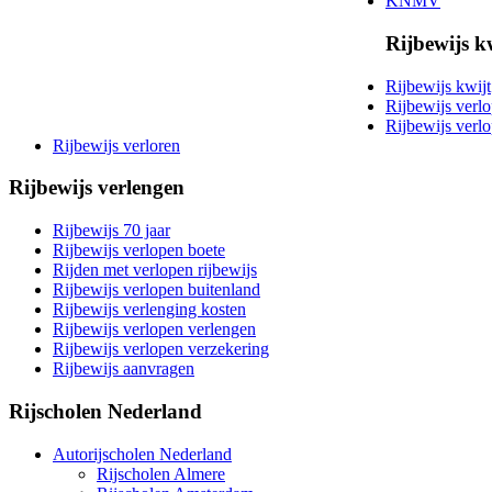
KNMV
Rijbewijs k
Rijbewijs kwijt
Rijbewijs verl
Rijbewijs verl
Rijbewijs verloren
Rijbewijs verlengen
Rijbewijs 70 jaar
Rijbewijs verlopen boete
Rijden met verlopen rijbewijs
Rijbewijs verlopen buitenland
Rijbewijs verlenging kosten
Rijbewijs verlopen verlengen
Rijbewijs verlopen verzekering
Rijbewijs aanvragen
Rijscholen Nederland
Autorijscholen Nederland
Rijscholen Almere