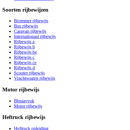
Soorten rijbewijzen
Brommer rijbewijs
Bus rijbewijs
Caravan rijbewijs
Internationaal rijbewijs
Rijbewijs a
Rijbewijs b
Rijbewijs be
Rijbewijs c
Rijbewijs ce
Rijbewijs d
Scooter rijbewijs
Vrachtwagen rijbewijs
Motor rijbewijs
Bbraavvok
Motor rijbewijs
Heftruck rijbewijs
Heftruck opleiding