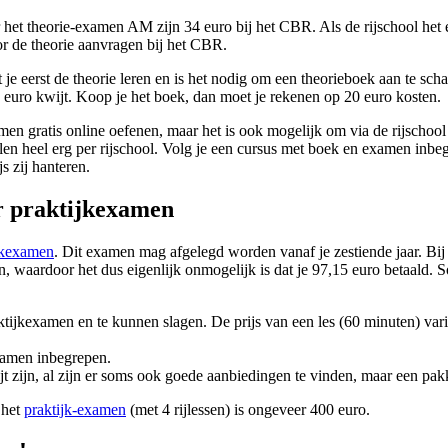
het theorie-examen AM zijn 34 euro bij het CBR. Als de rijschool het 
r de theorie aanvragen bij het CBR.
 je eerst de theorie leren en is het nodig om een theorieboek aan te sc
 euro kwijt. Koop je het boek, dan moet je rekenen op 20 euro kosten.
men gratis online oefenen, maar het is ook mogelijk om via de rijschoo
llen heel erg per rijschool. Volg je een cursus met boek en examen inbeg
s zij hanteren.
 praktijkexamen
jkexamen
. Dit examen mag afgelegd worden vanaf je zestiende jaar. Bij
nen, waardoor het dus eigenlijk onmogelijk is dat je 97,15 euro betaal
tijkexamen en te kunnen slagen. De prijs van een les (60 minuten) varie
examen inbegrepen.
ijt zijn, al zijn er soms ook goede aanbiedingen te vinden, maar een pak
 het
praktijk-examen
(met 4 rijlessen) is ongeveer 400 euro.