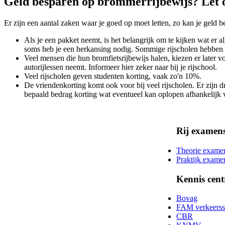
Geld besparen op brommerrijbewijs? Let 
Er zijn een aantal zaken waar je goed op moet letten, zo kan je geld b
Als je een pakket neemt, is het belangrijk om te kijken wat er al
soms heb je een herkansing nodig. Sommige rijscholen hebben al
Veel mensen die hun bromfietsrijbewijs halen, kiezen er later vo
autorijlessen neemt. Informeer hier zeker naar bij je rijschool.
Veel rijscholen geven studenten korting, vaak zo'n 10%.
De vriendenkorting komt ook voor bij veel rijscholen. Er zijn dr
bepaald bedrag korting wat eventueel kan oplopen afhankelijk va
Rij examen
Theorie exame
Praktijk exame
Kennis cent
Bovag
FAM verkeerss
CBR